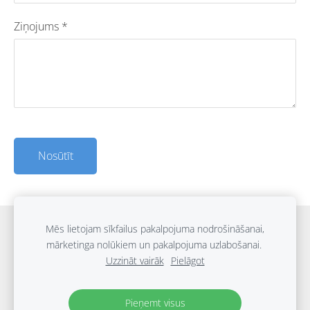
Ziņojums
*
Mēs lietojam sīkfailus pakalpojuma nodrošināšanai,
Sīkdatnes
mārketinga nolūkiem un pakalpojuma uzlabošanai.
Uzzināt vairāk
Pielāgot
©2021 by
www.jatravel.lv
.
Created by JA Travel
Pieņemt visus