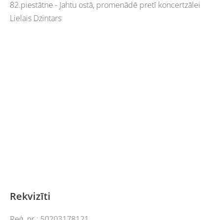
82.piestātne - Jahtu ostā, promenādē pretī koncertzālei
Lielais Dzintars
Rekvizīti
Reģ. nr.:
50203178121