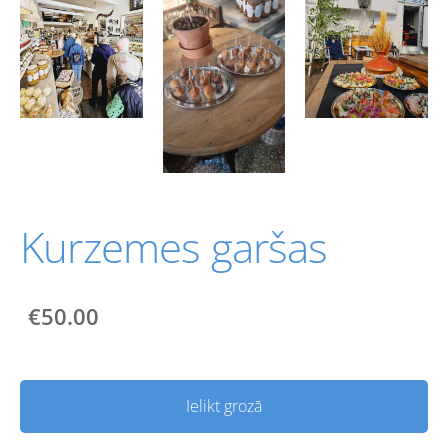
Kurzemes garšas
€50.00
Ielikt grozā