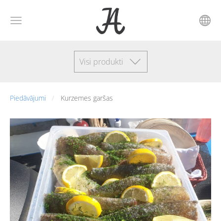
Visi produkti
Piedāvājumi
Kurzemes garšas