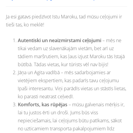
Ja esi gatavs piedzīvot īstu Maroku, tad mūsu ceļojumi ir
tieši tas, ko meklē!
Autentiski un neaizmirstami ceļojumi
– mēs ne
tikai vedam uz slavenākajām vietām, bet arī uz
tādiem maršrutiem, kas ļaus izjust Maroku tās īstajā
būtībā. Tādas vietas, kur tūrists vēl nav bijis!
Jāņa un Agita vadībā – mēs sadarbojamies ar
vietējiem ekspertiem, kas padarīs tavu ceļojumu
īpaši interesantu. Viņi parādīs vietas un stāstīs lietas,
ko parasti neatrast ceļvedī.
Komforts, kas rūpējas
– mūsu galvenais mērķis ir,
lai tu justos ērti un droši. Jums būs viss
nepieciešamais, lai ceļojums būtu patīkams, sākot
no uzticamiem transporta pakalpojumiem līdz