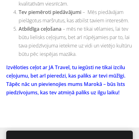
kvalitatīvām viesnīcām.
Tev piemēroti piedāvājumi
– Mēs piedāvājam
pielāgotus maršrutus, kas atbilst taviem interesēm.
Atbildīga ceļošana
– mēs ne tikai vēlamies, lai tev
būtu lielisks ceļojums, bet arī rūpējamies par to, lai
tava piedzīvojuma ietekme uz vidi un vietējo kultūru
būtu pēc iespējas mazāka.
Izvēloties ceļot ar JA Travel, tu iegūsti ne tikai izcilu
ceļojumu, bet arī pieredzi, kas paliks ar tevi mūžīgi.
Tāpēc nāc un pievienojies mums Marokā – būs īsts
piedzīvojums, kas tev atmiņā paliks uz ilgu laiku!