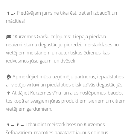
👨‍🍳 Piedāvājam jums ne tikai ēst, bet arī izbaudīt un
mācīties!
🎓 "Kurzemes Garšu ceļojums" Liepājā piedāvā
neaizmirstamu degustāciju pieredzi, meistarklases no
vietējiem meistariem un autentiskus ēdienus, kas
iedvesmos jūsu gaumi un dvēseli.
🏠 Apmeklējiet mūsu uzņēmēju partnerus, iepazīstoties
ar vietējo virtuvi un piedaloties ekskluzīvās degustācijās.
🍷 Atklājiet Kurzemes vīnu un alus noslēpumus, baudot
tos kopā ar svaigiem jūras produktiem, sieriem un citiem
vietējiem gardumiem.
👩‍🍳👨‍🍳 Izbaudiet meistarklases no Kurzemes
šefpavāriem, mācoties pagatavot jaunus ēdienus.