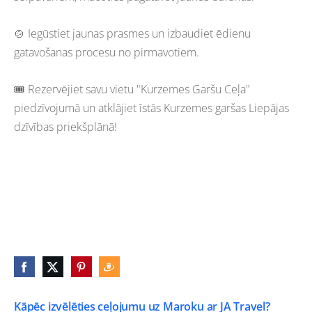
🍲 Iegūstiet jaunas prasmes un izbaudiet ēdienu
gatavošanas procesu no pirmavotiem.
🎟️ Rezervējiet savu vietu "Kurzemes Garšu Ceļa"
piedzīvojumā un atklājiet īstās Kurzemes garšas Liepājas
dzīvības priekšplānā!
Kāpēc izvēlēties ceļojumu uz Maroku ar JA Travel?